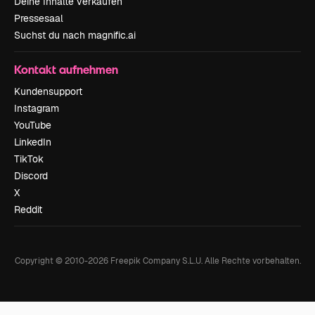
Deine Inhalte verkaufen
Pressesaal
Suchst du nach magnific.ai
Kontakt aufnehmen
Kundensupport
Instagram
YouTube
LinkedIn
TikTok
Discord
X
Reddit
Copyright © 2010-
2026
Freepik Company S.L.U.
Alle Rechte vorbehalten
.