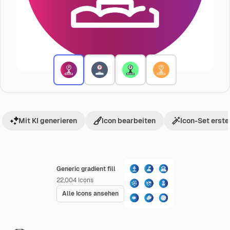
Mit KI generieren
Icon bearbeiten
Icon-Set erste
Generic gradient fill
22,004
Icons
Alle Icons ansehen