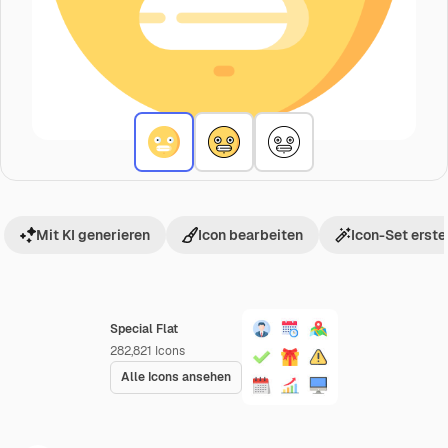
Mit KI generieren
Icon bearbeiten
Icon-Set erste
Special Flat
282,821
Icons
Alle Icons ansehen