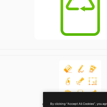
By clicking “Accept All Cookies”, you ag
Generic gradient outline