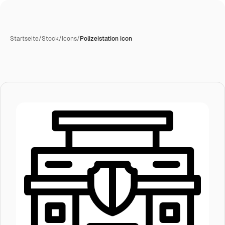
Startseite
/
Stock
/
Icons
/
Polizeistation icon