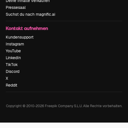
Deine Inhalte verkaufen
Pressesaal
Suchst du nach magnific.ai
Kontakt aufnehmen
Kundensupport
Instagram
YouTube
LinkedIn
TikTok
Discord
X
Reddit
Copyright © 2010-
2026
Freepik Company S.L.U.
Alle Rechte vorbehalten
.