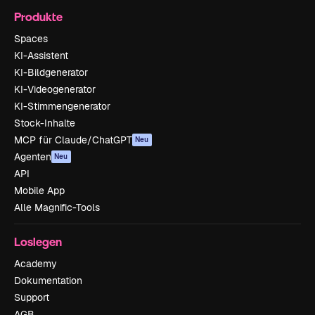
Produkte
Spaces
KI-Assistent
KI-Bildgenerator
KI-Videogenerator
KI-Stimmengenerator
Stock-Inhalte
MCP für Claude/ChatGPT
Neu
Agenten
Neu
API
Mobile App
Alle Magnific-Tools
Loslegen
Academy
Dokumentation
Support
AGB