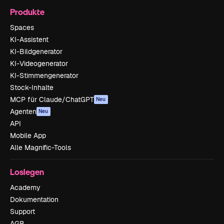
Produkte
Spaces
KI-Assistent
KI-Bildgenerator
KI-Videogenerator
KI-Stimmengenerator
Stock-Inhalte
MCP für Claude/ChatGPT
Neu
Agenten
Neu
API
Mobile App
Alle Magnific-Tools
Loslegen
Academy
Dokumentation
Support
AGB