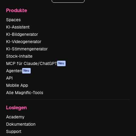
Produkte
Spaces
KI-Assistent
KI-Bildgenerator
KI-Videogenerator
KI-Stimmengenerator
Stock-Inhalte
MCP für Claude/ChatGPT
Neu
Agenten
Neu
API
Mobile App
Alle Magnific-Tools
Loslegen
Academy
Dokumentation
Support