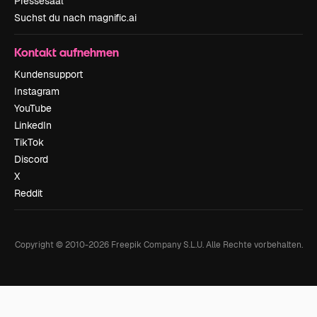
Pressesaal
Suchst du nach magnific.ai
Kontakt aufnehmen
Kundensupport
Instagram
YouTube
LinkedIn
TikTok
Discord
X
Reddit
Copyright © 2010-
2026
Freepik Company S.L.U.
Alle Rechte vorbehalten
.