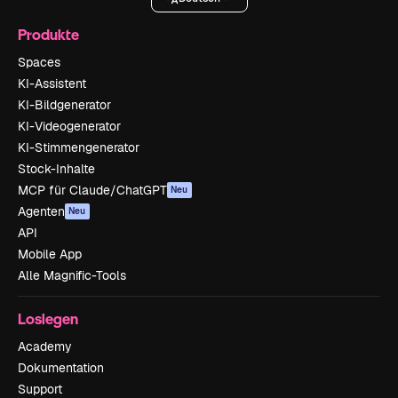
Produkte
Spaces
KI-Assistent
KI-Bildgenerator
KI-Videogenerator
KI-Stimmengenerator
Stock-Inhalte
MCP für Claude/ChatGPT
Neu
Agenten
Neu
API
Mobile App
Alle Magnific-Tools
Loslegen
Academy
Dokumentation
Support