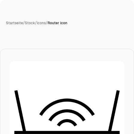
Startseite
/
Stock
/
Icons
/
Router icon