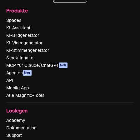
Produkte
Spaces
KI-Assistent
KI-Bildgenerator
KI-Videogenerator
KI-Stimmengenerator
Stock-Inhalte
MCP für Claude/ChatGPT
Neu
Agenten
Neu
API
Mobile App
Alle Magnific-Tools
Loslegen
Academy
Dokumentation
Support