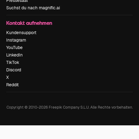
Pressesaal
Suchst du nach magnific.ai
Kontakt aufnehmen
Kundensupport
Instagram
YouTube
LinkedIn
TikTok
Discord
X
Reddit
Copyright © 2010-
2026
Freepik Company S.L.U.
Alle Rechte vorbehalten
.