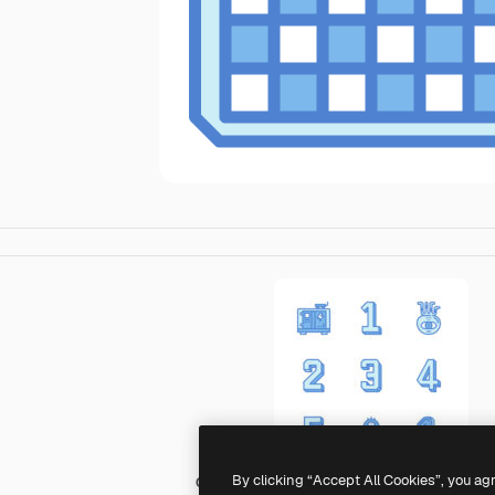
By clicking “Accept All Cookies”, you ag
Generic Blue