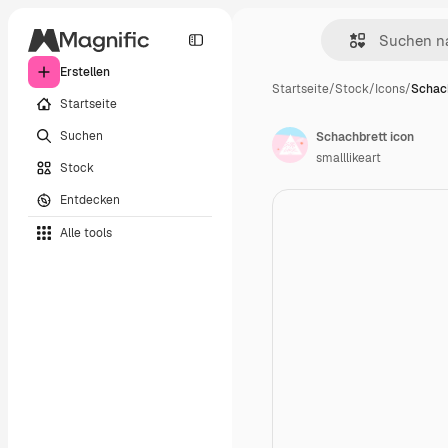
Erstellen
Startseite
/
Stock
/
Icons
/
Schach
Startseite
Suchen
Schachbrett icon
smalllikeart
Stock
Entdecken
Alle tools