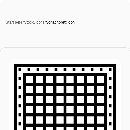
Startseite
/
Stock
/
Icons
/
Schachbrett icon