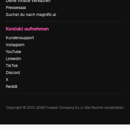
Deine Inhalte verkaufen
Pressesaal
Suchst du nach magnific.ai
Kontakt aufnehmen
Kundensupport
Instagram
YouTube
LinkedIn
TikTok
Discord
X
Reddit
Copyright © 2010-
2026
Freepik Company S.L.U.
Alle Rechte vorbehalten
.