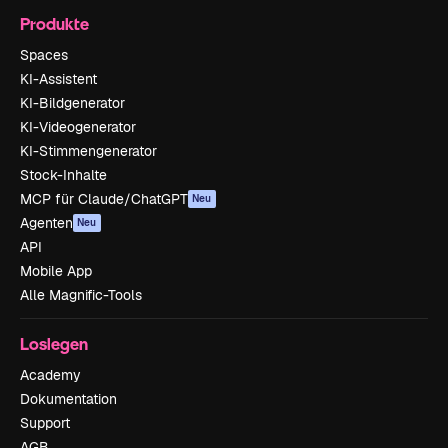
Produkte
Spaces
KI-Assistent
KI-Bildgenerator
KI-Videogenerator
KI-Stimmengenerator
Stock-Inhalte
MCP für Claude/ChatGPT
Neu
Agenten
Neu
API
Mobile App
Alle Magnific-Tools
Loslegen
Academy
Dokumentation
Support
AGB