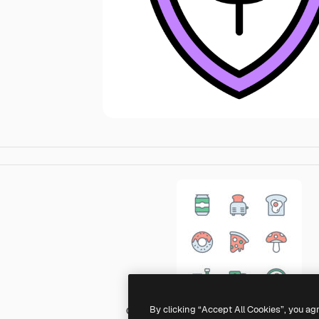
By clicking “Accept All Cookies”, you ag
Generic color lineal-color