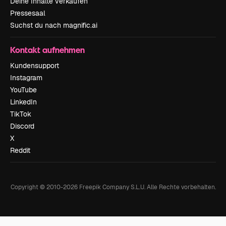
Deine Inhalte verkaufen
Pressesaal
Suchst du nach magnific.ai
Kontakt aufnehmen
Kundensupport
Instagram
YouTube
LinkedIn
TikTok
Discord
X
Reddit
Copyright © 2010-
2026
Freepik Company S.L.U.
Alle Rechte vorbehalten
.