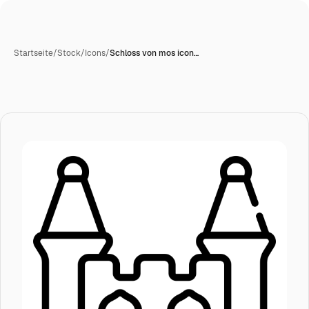
Startseite
/
Stock
/
Icons
/
Schloss von mos icon…