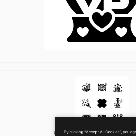
By clicking “Accept All Cookies”, you ag
Linector Fill