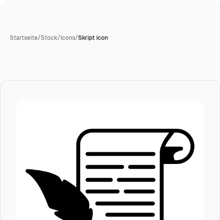
Startseite
/
Stock
/
Icons
/
Skript icon