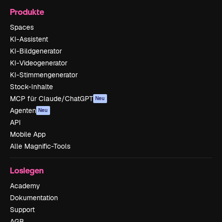
Produkte
Spaces
KI-Assistent
KI-Bildgenerator
KI-Videogenerator
KI-Stimmengenerator
Stock-Inhalte
MCP für Claude/ChatGPT
Neu
Agenten
Neu
API
Mobile App
Alle Magnific-Tools
Loslegen
Academy
Dokumentation
Support
AGB