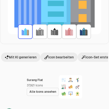
Mit KI generieren
Icon bearbeiten
Icon-Set erste
Surang Flat
37,921
Icons
Alle Icons ansehen