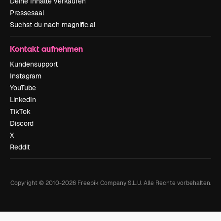
Deine Inhalte verkaufen
Pressesaal
Suchst du nach magnific.ai
Kontakt aufnehmen
Kundensupport
Instagram
YouTube
LinkedIn
TikTok
Discord
X
Reddit
Copyright © 2010-
2026
Freepik Company S.L.U.
Alle Rechte vorbehalten
.