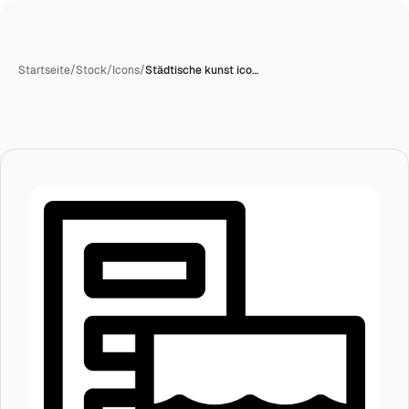
Startseite
/
Stock
/
Icons
/
Städtische kunst ico…