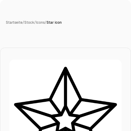
Startseite
/
Stock
/
Icons
/
Star icon