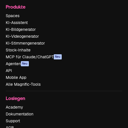
Produkte
Spaces
KI-Assistent
KI-Bildgenerator
KI-Videogenerator
KI-Stimmengenerator
Stock-Inhalte
MCP für Claude/ChatGPT
Neu
Agenten
Neu
API
Mobile App
Alle Magnific-Tools
Loslegen
Academy
Dokumentation
Support
AGB