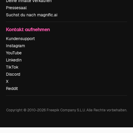
Deine Inhalte verkaufen
Pressesaal
Suchst du nach magnific.ai
Kontakt aufnehmen
Kundensupport
Instagram
YouTube
LinkedIn
TikTok
Discord
X
Reddit
Copyright © 2010-
2026
Freepik Company S.L.U.
Alle Rechte vorbehalten
.