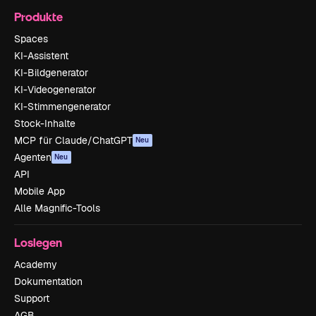
Produkte
Spaces
KI-Assistent
KI-Bildgenerator
KI-Videogenerator
KI-Stimmengenerator
Stock-Inhalte
MCP für Claude/ChatGPT
Neu
Agenten
Neu
API
Mobile App
Alle Magnific-Tools
Loslegen
Academy
Dokumentation
Support
AGB