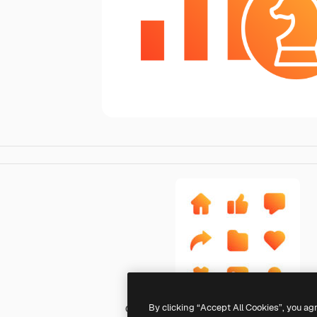
By clicking “Accept All Cookies”, you ag
Generic gradient fill