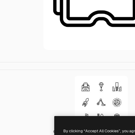
By clicking “Accept All Cookies”, you ag
Generic outline