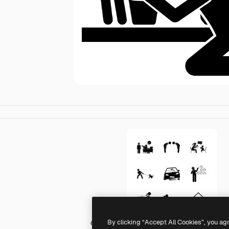
By clicking “Accept All Cookies”, you ag
Generic Others