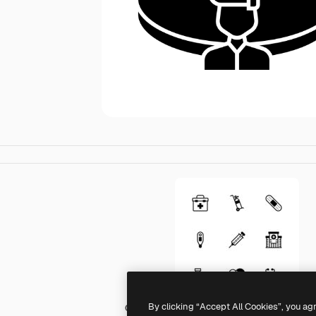
By clicking “Accept All Cookies”, you ag
Generic black fill