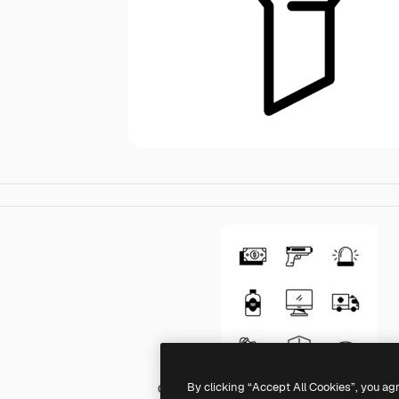
By clicking “Accept All Cookies”, you ag
Generic black fill