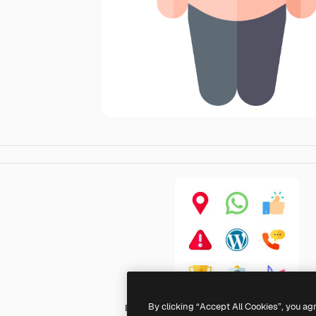
By clicking “Accept All Cookies”, you ag
Basic Rounded Flat