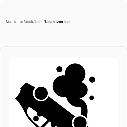
Startseite
/
Stock
/
Icons
/
Überhitzen icon