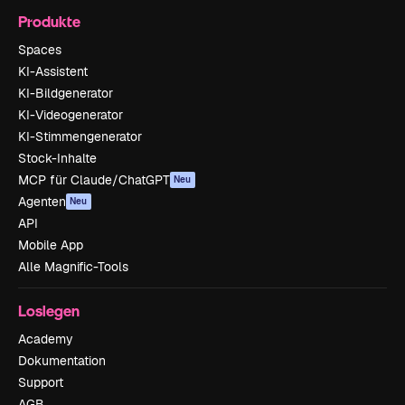
Produkte
Spaces
KI-Assistent
KI-Bildgenerator
KI-Videogenerator
KI-Stimmengenerator
Stock-Inhalte
MCP für Claude/ChatGPT
Neu
Agenten
Neu
API
Mobile App
Alle Magnific-Tools
Loslegen
Academy
Dokumentation
Support
AGB