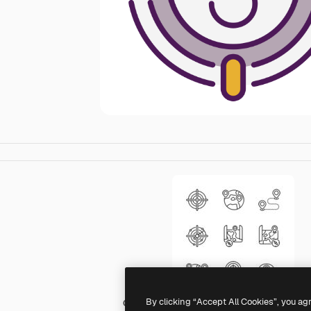
By clicking “Accept All Cookies”, you ag
Generic Others