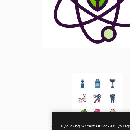
By clicking “Accept All Cookies”, you ag
Generic color lineal-color