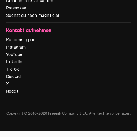
Deine Inhalte verkaufen
Pressesaal
Suchst du nach magnific.ai
Kontakt aufnehmen
Kundensupport
Instagram
YouTube
LinkedIn
TikTok
Discord
X
Reddit
Copyright © 2010-
2026
Freepik Company S.L.U.
Alle Rechte vorbehalten
.