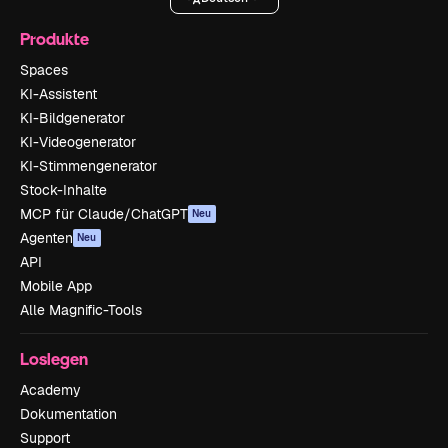
Produkte
Spaces
KI-Assistent
KI-Bildgenerator
KI-Videogenerator
KI-Stimmengenerator
Stock-Inhalte
MCP für Claude/ChatGPT
Neu
Agenten
Neu
API
Mobile App
Alle Magnific-Tools
Loslegen
Academy
Dokumentation
Support