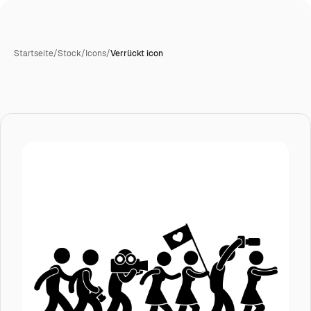
Startseite
/
Stock
/
Icons
/
Verrückt icon