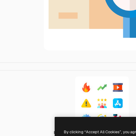
By clicking “Accept All Cookies”, you ag
Basic Straight Flat