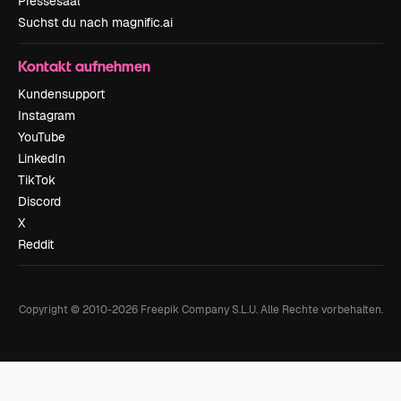
Pressesaal
Suchst du nach magnific.ai
Kontakt aufnehmen
Kundensupport
Instagram
YouTube
LinkedIn
TikTok
Discord
X
Reddit
Copyright © 2010-
2026
Freepik Company S.L.U.
Alle Rechte vorbehalten
.