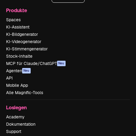
Produkte
Spaces
KI-Assistent
KI-Bildgenerator
KI-Videogenerator
KI-Stimmengenerator
Stock-Inhalte
MCP für Claude/ChatGPT
Neu
Agenten
Neu
API
Mobile App
Alle Magnific-Tools
Loslegen
Academy
Dokumentation
Support