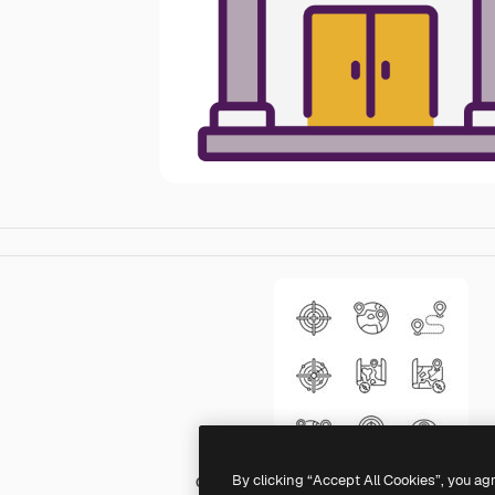
By clicking “Accept All Cookies”, you ag
Generic Others