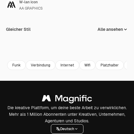
W-lan icon
AA GRAPHICS
Gleicher Stil
Alle ansehen
Funk
Verbindung
Internet
Wifi
Platzhalter
Lag
Die kreative Plattform, um deine beste Arbeit zu verwirklichen.
Mehr als 1 Million Abonnenten unter Kreativen, Unternehmen,
Agenturen und Studios.
Deutsch