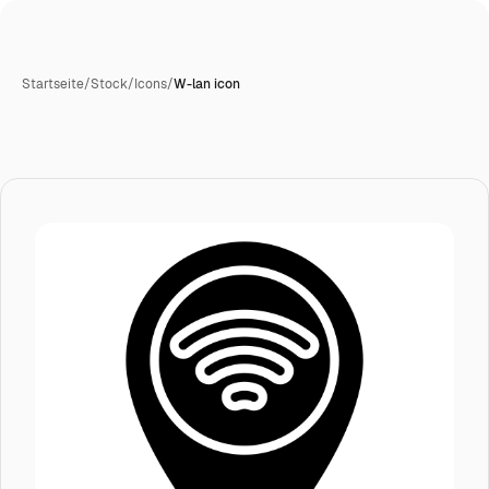
Startseite
/
Stock
/
Icons
/
W-lan icon