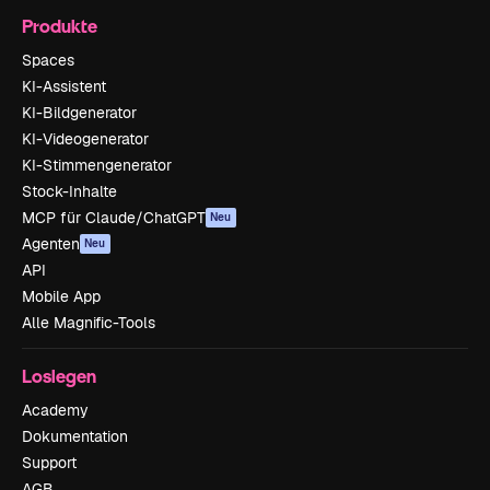
Produkte
Spaces
KI-Assistent
KI-Bildgenerator
KI-Videogenerator
KI-Stimmengenerator
Stock-Inhalte
MCP für Claude/ChatGPT
Neu
Agenten
Neu
API
Mobile App
Alle Magnific-Tools
Loslegen
Academy
Dokumentation
Support
AGB