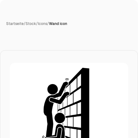
Startseite
/
Stock
/
Icons
/
Wand icon