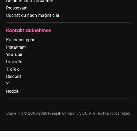
Deine Inhalte verkaufen
Pressesaal
Suchst du nach magnific.ai
Kontakt aufnehmen
Kundensupport
Instagram
YouTube
LinkedIn
TikTok
Discord
X
Reddit
Copyright © 2010-
2026
Freepik Company S.L.U.
Alle Rechte vorbehalten
.