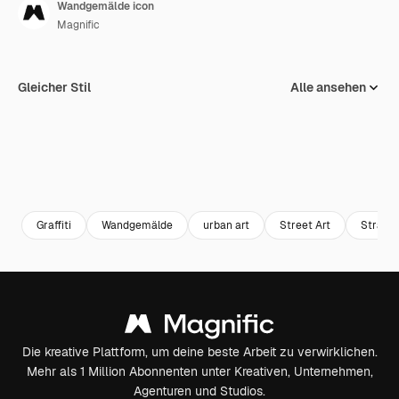
Wandgemälde icon
Magnific
Gleicher Stil
Alle ansehen
Graffiti
Wandgemälde
urban art
Street Art
Straßen
Die kreative Plattform, um deine beste Arbeit zu verwirklichen.
Mehr als 1 Million Abonnenten unter Kreativen, Unternehmen,
Agenturen und Studios.