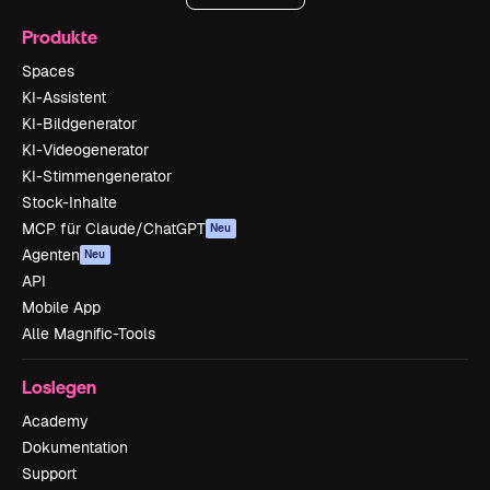
Produkte
Spaces
KI-Assistent
KI-Bildgenerator
KI-Videogenerator
KI-Stimmengenerator
Stock-Inhalte
MCP für Claude/ChatGPT
Neu
Agenten
Neu
API
Mobile App
Alle Magnific-Tools
Loslegen
Academy
Dokumentation
Support