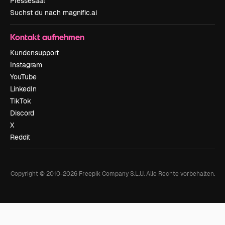
Pressesaal
Suchst du nach magnific.ai
Kontakt aufnehmen
Kundensupport
Instagram
YouTube
LinkedIn
TikTok
Discord
X
Reddit
Copyright © 2010-
2026
Freepik Company S.L.U.
Alle Rechte vorbehalten
.