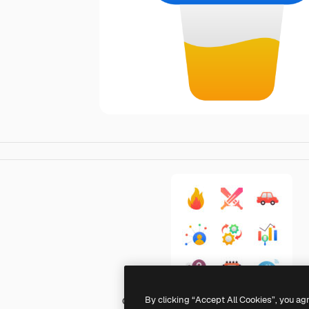
By clicking “Accept All Cookies”, you ag
Generic Flat Gradient