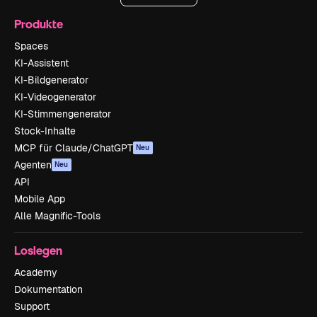
Produkte
Spaces
KI-Assistent
KI-Bildgenerator
KI-Videogenerator
KI-Stimmengenerator
Stock-Inhalte
MCP für Claude/ChatGPT
Neu
Agenten
Neu
API
Mobile App
Alle Magnific-Tools
Loslegen
Academy
Dokumentation
Support