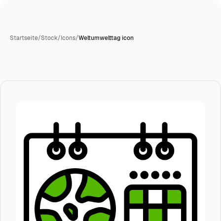
Startseite
/
Stock
/
Icons
/
Weltumwelttag icon