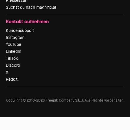
Pressesaal
Suchst du nach magnific.ai
Kontakt aufnehmen
Kundensupport
Instagram
YouTube
LinkedIn
TikTok
Discord
X
Reddit
Copyright © 2010-
2026
Freepik Company S.L.U.
Alle Rechte vorbehalten
.