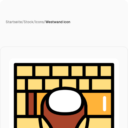
Startseite
/
Stock
/
Icons
/
Westwand icon