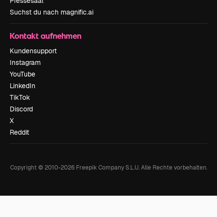
Pressesaal
Suchst du nach magnific.ai
Kontakt aufnehmen
Kundensupport
Instagram
YouTube
LinkedIn
TikTok
Discord
X
Reddit
Copyright © 2010-
2026
Freepik Company S.L.U.
Alle Rechte vorbehalten
.