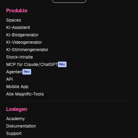
Produkte
Spaces
KI-Assistent
KI-Bildgenerator
KI-Videogenerator
KI-Stimmengenerator
Stock-Inhalte
MCP für Claude/ChatGPT
Neu
Agenten
Neu
API
Mobile App
Alle Magnific-Tools
Loslegen
Academy
Dokumentation
Support