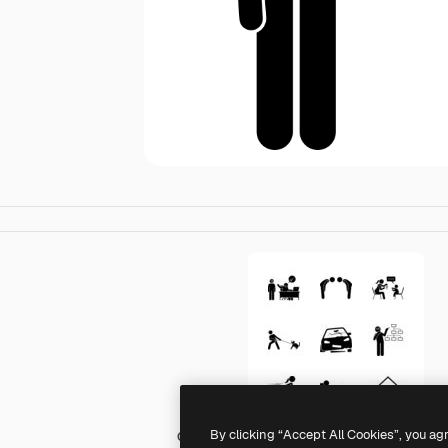
By clicking “Accept All Cookies”, you ag
Generic Others