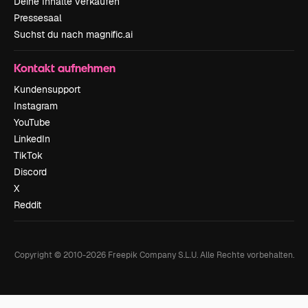
Deine Inhalte verkaufen
Pressesaal
Suchst du nach magnific.ai
Kontakt aufnehmen
Kundensupport
Instagram
YouTube
LinkedIn
TikTok
Discord
X
Reddit
Copyright © 2010-
2026
Freepik Company S.L.U.
Alle Rechte vorbehalten
.