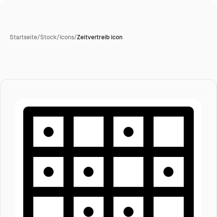
Startseite
/
Stock
/
Icons
/
Zeitvertreib icon