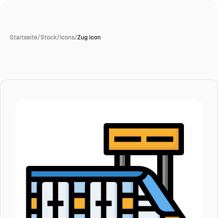
Startseite
/
Stock
/
Icons
/
Zug icon