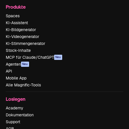
Produkte
Spaces
KI-Assistent
KI-Bildgenerator
KI-Videogenerator
KI-Stimmengenerator
Stock-Inhalte
MCP für Claude/ChatGPT
Neu
Agenten
Neu
API
Mobile App
Alle Magnific-Tools
Loslegen
Academy
Dokumentation
Support
AGB