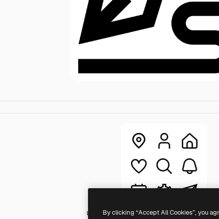
By clicking “Accept All Cookies”, you ag
UICONS Straight Regular