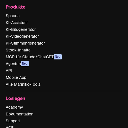
Produkte
Spaces
KI-Assistent
KI-Bildgenerator
KI-Videogenerator
KI-Stimmengenerator
Stock-Inhalte
MCP für Claude/ChatGPT
Neu
Agenten
Neu
API
Mobile App
Alle Magnific-Tools
Loslegen
Academy
Dokumentation
Support
AGB