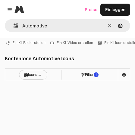
Magnific
Preise
Einloggen
Close menu
Löschen
Nach B
Ein KI-Bild erstellen
Ein KI-Video erstellen
Ein KI-Icon erstel
Kostenlose Automotive Icons
Icons
Filter
1